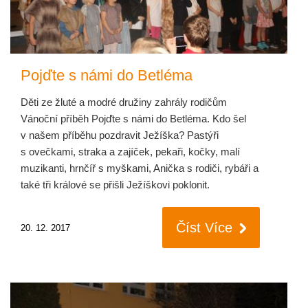
Pojďte s námi do Betléma
Děti ze žluté a modré družiny zahrály rodičům
Vánoční příběh Pojďte s námi do Betléma. Kdo šel
v našem příběhu pozdravit Ježíška? Pastýři
s ovečkami, straka a zajíček, pekaři, kočky, malí
muzikanti, hrnčíř s myškami, Anička s rodiči, rybáři a
také tři králové se přišli Ježíškovi poklonit.
Číst Více
20. 12. 2017