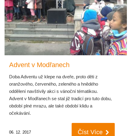
Advent v Modřanech
Doba Adventu už klepe na dveře, proto děti z
oranžového, červeného, zeleného a hnědého
oddělení navštívily akci s vánoční tématikou.
Advent v Modřanech se stal již tradicí pro tuto dobu,
období plné mrazu, ale také období klidu a
očekávání.
Číst Více
06. 12. 2017