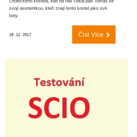
Lhoteckého kostela, kde na nás čekal pan Tomáš se
svojí asistentkou, kteří znají tento kostel jako své
boty.
Číst Více
18. 12. 2017