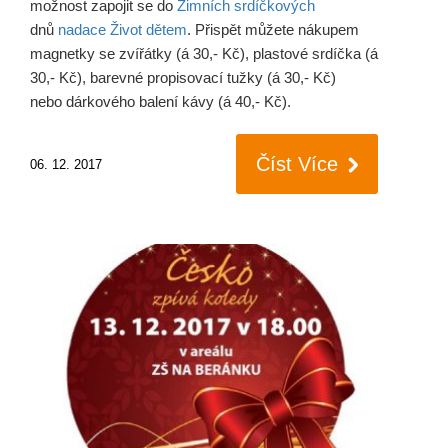
možnost zapojit se do
Zimních srdíčkových
dnů
nadace Život dětem
. Přispět můžete nákupem
magnetky se zvířátky (á 30,- Kč), plastové srdíčka (á
30,- Kč), barevné propisovací tužky (á 30,- Kč)
nebo dárkového balení kávy (á 40,- Kč).
Číst Více
06. 12. 2017