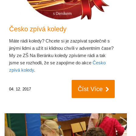
Česko zpívá koledy
Máte rádi koledy? Chcete si je zazpívat společně s
jinými lidmi a užít si klidnou chvíli v adventním čase?
My ze ZŠ Na Beránku koledy zpíváme rádi a tak
jsme se rozhodli, že se zapojíme do akce
Česko
zpívá koledy
.
Číst Více
04. 12. 2017