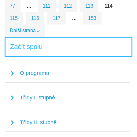
77
…
111
112
113
114
115
116
117
…
153
Další strana »
Začít spolu
O programu
Třídy I. stupně
Třídy II. stupně