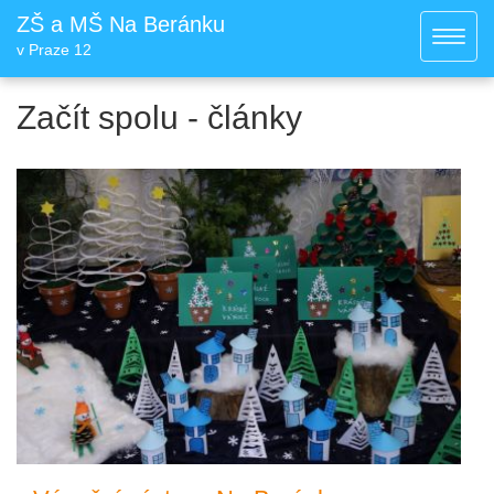
ZŠ a MŠ Na Beránku
Toggl
v Praze 12
navig
Začít spolu - články